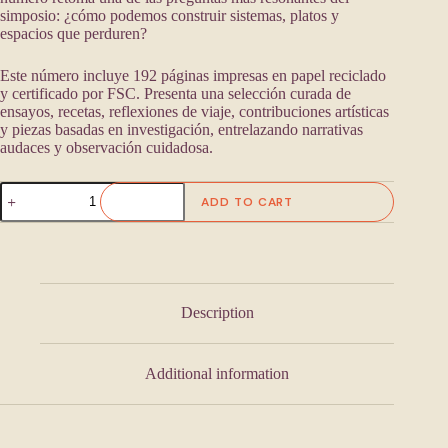
simposio: ¿cómo podemos construir sistemas, platos y
espacios que perduren?
Este número incluye 192 páginas impresas en papel reciclado
y certificado por FSC. Presenta una selección curada de
ensayos, recetas, reflexiones de viaje, contribuciones artísticas
y piezas basadas en investigación, entrelazando narrativas
audaces y observación cuidadosa.
Figo
ADD TO CART
Collective
Mag
#3
(Spanish
Edition)
quantity
Description
Additional information